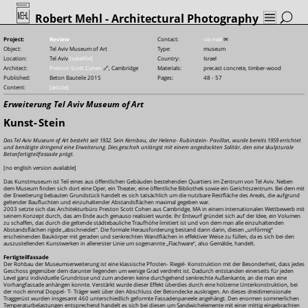
Robert Mehl
- Architectural Photography
Project:
Review
Contact:
via mail
✉
Object:
Tel Aviv Museum of Art
Type:
museum
Location:
Tel Aviv
[satellite]
Country:
Israel
Architect:
Preston Scott Cohen
🔗
, Cambridge
Materials:
precast concrete, timber-wood
Published:
Beton Bauteile 2015
Pages:
48 - 57
Content:
[article]
Erweiterung Tel Aviv Museum of Art
Kunst-
Stein
Das Tel Aviv Museum of Art besteht seit 1932. Sein Kernbau, der Helena-
Rubinstein-
Pavillon, wurde bereits 1959 errichtet
und benötigte dringend eine Erweiterung. Dies geschah unlängst mit einem angedockten Solitär, den eine skulpturale
Betonfertigteilfassade prägt.
[no english version available]
Das Kunstmuseum ist Teil eines aus öffentlichen Gebäuden bestehenden Quartiers im Zentrum von Tel Aviv. Neben
dem Museum finden sich dort eine Oper, ein Theater, eine öffentliche Bibliothek sowie ein Gerichtszentrum. Bei dem mit
der Erweiterung bebauten Grundstück handelt es sich tatsächlich um die nutzbare Restfläche des Areals, die aufgrund
geltender Baufluchten und einzuhaltender Abstandsflächen maximal gegeben war.
2003 setzte sich das Architekturbüro Preston Scott Cohen aus Cambridge, MA in einem internationalen Wettbewerb mit
seinem Konzept durch, das am Ende auch genauso realisiert wurde. Ihr Entwurf gründet sich auf der Idee, ein Volumen
zu schaffen, das durch die geltende städtebauliche Traufhöhe limitiert ist und von dem man alle einzuhaltenden
Abstandsflächen rigide „abschneidet“. Die formale Herausforderung bestand dann darin, diesen „unförmig“
erscheinenden Baukörper mit geraden und senkrechten Wandflächen in effektiver Weise zu füllen, da es sich bei den
auszustellenden Kunstwerken in allererster Linie um sogenannte „Flachware“, also Gemälde, handelt.
Fertigteilfassade
Der Rohbau der Museumserweiterung ist eine klassische Pfosten-
Riegel-
Konstruktion mit der Besonderheit, dass jedes
Geschoss gegenüber dem darunter liegenden um wenige Grad verdreht ist. Dadurch entstanden einerseits für jeden
Level ganz individuelle Grundrisse und zum anderen keine durchgehend senkrechte Außenkante, an die man eine
Vorhangfassade anhängen konnte. Verstärkt wurde dieser Effekt überdies durch eine hölzerne Unterkonstruktion, bei
der noch einmal Doppel-
T-
Träger weit über den Abschluss der Betondecke auskragen. An dieses dreidimensionale
Traggerüst wurden insgesamt 460 unterschiedlich geformte Fassadenpaneele angehängt. Den enormen sommerlichen
Temperaturbelastungen entsprechend handelt es sich bei diesen um Sandwichelemente mit einer mittig eingebrachten