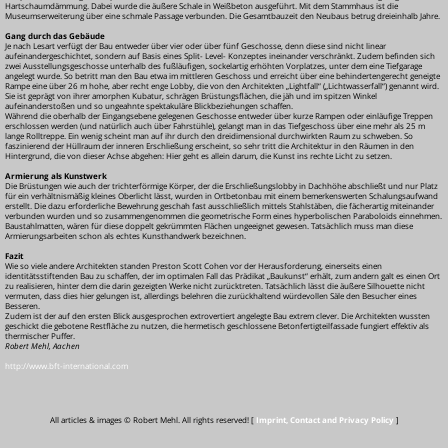
Hartschaumdämmung. Dabei wurde die äußere Schale in Weißbeton ausgeführt. Mit dem Stammhaus ist die
Museumserweiterung über eine schmale Passage verbunden. Die Gesamtbauzeit den Neubaus betrug dreieinhalb Jahre.
Gang durch das Gebäude
Je nach Lesart verfügt der Bau entweder über vier oder über fünf Geschosse, denn diese sind nicht linear
aufeinandergeschichtet, sondern auf Basis eines Split-
Level-
Konzeptes ineinander verschränkt. Zudem befinden sich
zwei Ausstellungsgeschosse unterhalb des fußläufigen, sockelartig erhöhten Vorplatzes, unter dem eine Tiefgarage
angelegt wurde. So betritt man den Bau etwa im mittleren Geschoss und erreicht über eine behindertengerecht geneigte
Rampe eine über 26 m hohe, aber recht enge Lobby, die von den Architekten „Lightfall“ („Lichtwasserfall“) genannt wird.
Sie ist geprägt von ihrer amorphen Kubatur, schrägen Brüstungsflächen, die jäh und im spitzen Winkel
aufeinanderstoßen und so ungeahnte spektakuläre Blickbeziehungen schaffen.
Während die oberhalb der Eingangsebene gelegenen Geschosse entweder über kurze Rampen oder einläufige Treppen
erschlossen werden (und natürlich auch über Fahrstühle), gelangt man in das Tiefgeschoss über eine mehr als 25 m
lange Rolltreppe. Ein wenig scheint man auf ihr durch den dreidimensional durchwirkten Raum zu schweben. So
faszinierend der Hüllraum der inneren Erschließung erscheint, so sehr tritt die Architektur in den Räumen in den
Hintergrund, die von dieser Achse abgehen: Hier geht es allein darum, die Kunst ins rechte Licht zu setzen.
Armierung als Kunstwerk
Die Brüstungen wie auch der trichterförmige Körper, der die Erschließungslobby in Dachhöhe abschließt und nur Platz
für ein verhältnismäßig kleines Oberlicht lässt, wurden in Ortbetonbau mit einem bemerkenswerten Schalungsaufwand
erstellt. Die dazu erforderliche Bewehrung geschah fast ausschließlich mittels Stahlstäben, die fächerartig miteinander
verbunden wurden und so zusammengenommen die geometrische Form eines hyperbolischen Paraboloids einnehmen.
Baustahlmatten, wären für diese doppelt gekrümmten Flächen ungeeignet gewesen. Tatsächlich muss man diese
Armierungsarbeiten schon als echtes Kunsthandwerk bezeichnen.
Fazit
Wie so viele andere Architekten standen Preston Scott Cohen vor der Herausforderung, einerseits einen
identitätsstiftenden Bau zu schaffen, der im optimalen Fall das Prädikat „Baukunst“ erhält, zum andern galt es einen Ort
zu realisieren, hinter dem die darin gezeigten Werke nicht zurücktreten. Tatsächlich lässt die äußere Silhouette nicht
vermuten, dass dies hier gelungen ist, allerdings belehren die zurückhaltend würdevollen Säle den Besucher eines
Besseren.
Zudem ist der auf den ersten Blick ausgesprochen extrovertiert angelegte Bau extrem clever. Die Architekten wussten
geschickt die gebotene Restfläche zu nutzen, die hermetisch geschlossene Betonfertigteilfassade fungiert effektiv als
thermischer Puffer.
Robert Mehl, Aachen
http://www.bft-international.com
All articles & images © Robert Mehl. All rights reserved! [
Imprint, Contact and Privacy Policy
]