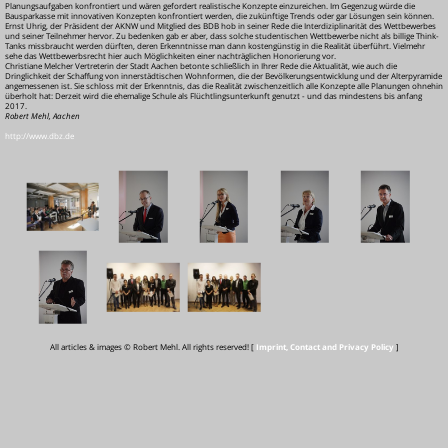
Planungsaufgaben konfrontiert und wären gefordert realistische Konzepte einzureichen. Im Gegenzug würde die
Bausparkasse mit innovativen Konzepten konfrontiert werden, die zukünftige Trends oder gar Lösungen sein können.
Ernst Uhrig, der Präsident der AKNW und Mitglied des BDB hob in seiner Rede die Interdiziplinarität des Wettbewerbes
und seiner Teilnehmer hervor. Zu bedenken gab er aber, dass solche studentischen Wettbewerbe nicht als billige Think-
Tanks missbraucht werden dürften, deren Erkenntnisse man dann kostengünstig in die Realität überführt. Vielmehr
sehe das Wettbewerbsrecht hier auch Möglichkeiten einer nachträglichen Honorierung vor.
Christiane Melcher Vertreterin der Stadt Aachen betonte schließlich in Ihrer Rede die Aktualität, wie auch die
Dringlichkeit der Schaffung von innerstädtischen Wohnformen, die der Bevölkerungsentwicklung und der Alterpyramide
angemessenen ist. Sie schloss mit der Erkenntnis, das die Realität zwischenzeitlich alle Konzepte alle Planungen ohnehin
überholt hat: Derzeit wird die ehemalige Schule als Flüchtlingsunterkunft genutzt - und das mindestens bis anfang
2017.
Robert Mehl, Aachen
http://www.dbz.de
All articles & images © Robert Mehl. All rights reserved! [
Imprint, Contact and Privacy Policy
]