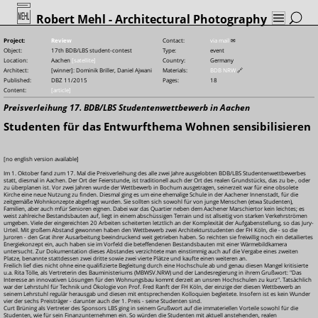
Robert Mehl
- Architectural Photography
Project:
Review
Contact:
via mail
✉
Object:
17th BDB/LBS student-contest
Type:
event
Location:
Aachen
[satellite]
Country:
Germany
Architect:
[winner]: Dominik Briller, Daniel Ajwani
Materials:
BDB NRW
🔗
Published:
DBZ 11/2015
Pages:
18
Content:
[article]
Preisverleihung 17. BDB/LBS Studentenwettbewerb in Aachen
Studenten für das Entwurfthema Wohnen sensibilisieren
[no english version available]
Im 1. Oktober fand zum 17. Mal die Preisverleihung des alle zwei Jahre ausgelobten BDB/LBS Studentenwettbewerbes
statt, diesmal in Aachen. Der Ort der Feierstunde, ist traditionell auch der Ort des realen Grundstücks, das zu be-, oder
zu überplanen ist. Vor zwei Jahren wurde der Wettbewerb in Bochum ausgetragen, seinerzeit war für eine obsolete
Kirche eine neue Nutzung zu finden. Diesmal ging es um eine ehemalige Schule in der Aachener Innenstadt, für die
zeitgemäße Wohnkonzepte abgefragt wurden. Sie sollten sich sowohl für von junge Menschen (etwa Studenten),
Familien, aber auch mfür Senioren eignen. Dabei war das Quartier neben dem Aachener Marschiertor kein leichtes; es
weist zahlreiche Bestandsbauten auf, liegt in einem abschüssigen Terrain und ist allseitig von starken Verkehrströmen
umgeben. Viele der eingereichten 20 Arbeiten scheiterten letztlich an der Komplexität der Aufgabenstellung, so das Jury-
Urteil. Mit großem Abstand gewonnen haben den Wettbewerb zwei Architekturstudenten der FH Köln, die - so die
Juroren - den Grat ihrer Ausarbeitung beeindruckend weit getrieben haben. So reichten sie freiwillig noch ein detailiertes
Energiekonzept ein, auch haben sie im Vorfeld die beteffendenen Bestandsbauten mit einer Wärmebildkamera
untersucht. Zur Dokumentation dieses Abstandes verzichtete man einstimmig auch auf die Vergabe eines zweiten
Platze, benannte stattdessen zwei dritte sowie zwei vierte Plätze und kaufte einen weiteren an.
Freilich lief dies nicht ohne eine qualifizierte Begleitung durch eine Hochschule ab und genau diesen Mangel kritisierte
u.a. Rita Tölle, als Vertreterin des Bauministeriums (MBWSV.NRW) und der Landesregierung in ihrem Grußwort: "Das
Interesse an innovativen Lösungen für den Wohnungsbau kommt derzeit an unsren Hochschulen zu kurz". Tatsächlich
war der Lehrstuhl für Technik und Ökologie von Prof. Fred Ranft der FH Köln, der einzige der diesen Wettbewerb an
seinem Lehrstuhl regulär herausgab und diesen mit entsprechenden Kolloquien begleitete. Insofern ist es kein Wunder
vier der sechs Preisträger - darunter auch der 1. Preis - seine Studenten sind.
Curt Brüning als Vertreter des Sponsors LBS ging in seinem Grußwort auf die immateriellen Vorteile sowohl für die
Studenten, wie für sein Finanzunternehmen ein. So würden die Studenten mit aktuell anstehenden, realen