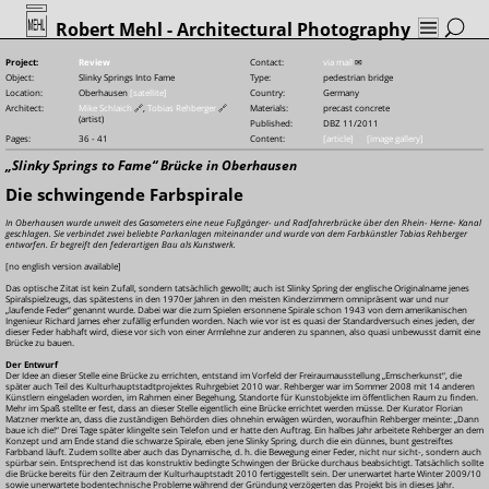
Robert Mehl
- Architectural Photography
Project:
Review
Contact:
via mail
✉
Object:
Slinky Springs Into Fame
Type:
pedestrian bridge
Location:
Oberhausen
[satellite]
Country:
Germany
Architect:
Mike Schlaich
🔗
,
Tobias Rehberger
🔗
Materials:
precast concrete
(artist)
Published:
DBZ 11/2011
Pages:
36 - 41
Content:
[article]
[image gallery]
„Slinky Springs to Fame“ Brücke in Oberhausen
Die schwingende Farbspirale
In Oberhausen wurde unweit des Gasometers eine neue Fußgänger- und Radfahrerbrücke über den Rhein-
Herne-
Kanal
geschlagen. Sie verbindet zwei beliebte Parkanlagen miteinander und wurde von dem Farbkünstler Tobias Rehberger
entworfen. Er begreift den federartigen Bau als Kunstwerk.
[no english version available]
Das optische Zitat ist kein Zufall, sondern tatsächlich gewollt; auch ist Slinky Spring der englische Originalname jenes
Spiralspielzeugs, das spätestens in den 1970er Jahren in den meisten Kinderzimmern omnipräsent war und nur
„laufende Feder“ genannt wurde. Dabei war die zum Spielen ersonnene Spirale schon 1943 von dem amerikanischen
Ingenieur Richard James eher zufällig erfunden worden. Nach wie vor ist es quasi der Standardversuch eines jeden, der
dieser Feder habhaft wird, diese vor sich von einer Armlehne zur anderen zu spannen, also quasi unbewusst damit eine
Brücke zu bauen.
Der Entwurf
Der Idee an dieser Stelle eine Brücke zu errichten, entstand im Vorfeld der Freiraumausstellung „Emscherkunst“, die
später auch Teil des Kulturhauptstadtprojektes Ruhrgebiet 2010 war. Rehberger war im Sommer 2008 mit 14 anderen
Künstlern eingeladen worden, im Rahmen einer Begehung, Standorte für Kunstobjekte im öffentlichen Raum zu finden.
Mehr im Spaß stellte er fest, dass an dieser Stelle eigentlich eine Brücke errichtet werden müsse. Der Kurator Florian
Matzner merkte an, dass die zuständigen Behörden dies ohnehin erwägen würden, woraufhin Rehberger meinte: „Dann
baue ich die!“ Drei Tage später klingelte sein Telefon und er hatte den Auftrag. Ein halbes Jahr arbeitete Rehberger an dem
Konzept und am Ende stand die schwarze Spirale, eben jene Slinky Spring, durch die ein dünnes, bunt gestreiftes
Farbband läuft. Zudem sollte aber auch das Dynamische, d. h. die Bewegung einer Feder, nicht nur sicht-, sondern auch
spürbar sein. Entsprechend ist das konstruktiv bedingte Schwingen der Brücke durchaus beabsichtigt. Tatsächlich sollte
die Brücke bereits für den Zeitraum der Kulturhauptstadt 2010 fertiggestellt sein. Der unerwartet harte Winter 2009/10
sowie unerwartete bodentechnische Probleme während der Gründung verzögerten das Projekt bis in dieses Jahr.