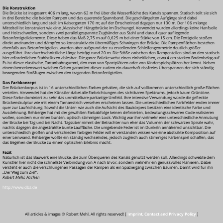
Die Konstruktion
Die Brücke ist insgesamt 406 m lang, wovon 62 m frei über die Wasserfläche des Kanals spannen. Statisch teilt sie sich
in drei Bereiche: die beiden Rampen und das querende Spannband. Die geschlängelten Aufgänge sind dabei
unterschiedlich lang und steil: im Kaisergarten 170 m; auf der Emscherinsel dagegen nur 130 m. Der 106 m lange
Mittelteil ist konstruiert wie eine „klassische“ Hängebrücke im Dschungel. Verwendet wurden allerdings keine Hanfseile
und Holzschwellen, sondern zwei parallel gespannte Zugbänder aus Stahl und darauf quer aufliegende
Betonfertigteilelemente. Diese haben das Maß 2,75 m auf 0,625 m bei einer Stärke von 15 cm. Die Fertigteile stoßen
direkt aneinander und dämpfen so konstruktiv ein übermäßiges Schwingen der Brücke. Die Rampenflächen bestehen
ebenfalls aus Betonfertigteilen, wurden aber aufgrund der zu erstellenden Schleifengeometrie deutlich größer
ausgeführt. Ihre durchschnittliche Länge beträgt rund 20 m. Die Stöße zwischen den Rampenteilen sind an den statisch
hier erforderlichen Stahlstützen ablesbar. Die ganze Brücke weist einen einheitlichen, etwa 4 cm starken Bodenbelag auf.
Es ist dieser elastische, Tartanbahngummi, den man von Sportplätzen oder von Kinderspielsplätzen her kennt. Neben
einem bemerkenswert weichen Gehen garantiert dieser zudem ein dauerhaft rissfreies Überspannen der sich ständig
bewegenden Stoßfugen zwischen den tragenden Betonfertigteilen.
Das Farbkonzept
Der Brückenkorpus ist in 16 unterschiedlichen Farben gehalten, die sich auf vollkommen unterschiedlich große Flächen
verteilen. Verwendet hat der Künstler dabei alle Farbrichtungen des sichtbaren Spektrums, jedoch kaum Grüntöne.
Diese Farbe dominiert zu sehr das unmittelbare parkartige Umfeld. Ihre intensive Verwendung würde die gefleckte
Brückenskulptur wie mit einem Tarnanstrich versehen erscheinen lassen. Die unterschiedlichen Farbfelder enden immer
quer zur Laufrichtung. Sowohl die Unter- wie auch die Aufsicht des Baukörpers besitzen eine identische Farbe und
Ausdehnung. Rehberger hat mit der gewählten Farbabfolge keinen definierten, bedeutungsschweren Code realisieren
wollen, sondern nur einen bunten, optisch stimmigen Look. Wichtig war ihm vielmehr eine unterschiedliche Anmutung
der Brücke bei Tag und bei Nacht. Tagsüber nimmt der Betrachter nun eher das Volumen der schwarzen Spirale wahr,
nachts dagegen die angestrahlte bunte Lauffläche. Die umgebende Feder ist im Dunkeln annähernd unsichtbar. Die
unterschiedlich großen und verschieden farbigen Felder will er verstanden wissen wie eine abstrakte Komposition auf
einer Leinwand. Rehberger wollte ein ständig wechselndes, jedoch zugleich auch stimmiges Farbenspiel schaffen, das
das Begehen der Brücke zu einem optischen Erlebnis macht.
Fazit
Natürlich ist das Bauwerk eine Brücke, die zum Überqueren des Kanals genutzt werden soll. Allerdings schwebte dem
Künstler hier nicht die schnellste Verbindung von A nach B vor, sondern vielmehr ein genussvolles Flanieren. Dabei
versteht er auch die verschlungenen Passagen der Rampen als ein Spaziergang zwischen Bäumen. Damit wird für ihn
„Der Weg zum Ziel“.
Robert Mehl, Aachen
http://www.dbz.de
All articles & images © Robert Mehl. All rights reserved! [
Imprint, Contact and Privacy Policy
]