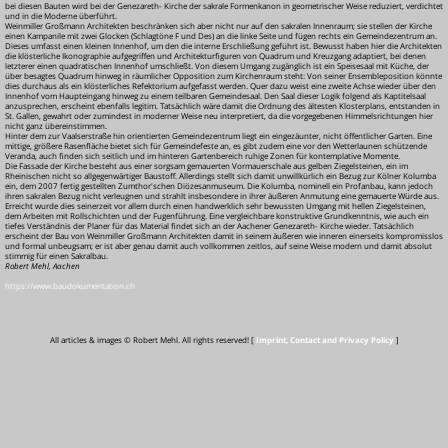
bei diesen Bauten wird bei der Genezareth-
Kirche der sakrale Formenkanon in geometrischer Weise reduziert, verdichtet
und in die Moderne überführt.
Weinmiller Großmann Architekten beschränken sich aber nicht nur auf den sakralen Innenraum; sie stellen der Kirche
einen Kampanile mit zwei Glocken (Schlagtöne F und Des) an die linke Seite und fügen rechts ein Gemeindezentrum an.
Dieses umfasst einen kleinen Innenhof, um den die interne Erschließung geführt ist. Bewusst haben hier die Architekten
die klösterliche Ikonographie aufgegriffen und Architekturfiguren von Quadrum und Kreuzgang adaptiert, bei denen
letzterer einen quadratischen Innenhof umschließt. Von diesem Umgang zugänglich ist ein Speisesaal mit Küche, der
über besagtes Quadrum hinweg in räumlicher Opposition zum Kirchenraum steht: Von seiner Ensembleposition könnte
dies durchaus als ein klösterliches Refektorium aufgefasst werden. Quer dazu weist eine zweite Achse wieder über den
Innenhof vom Haupteingang hinweg zu einem teilbaren Gemeindesaal. Den Saal dieser Logik folgend als Kaptitelsaal
anzusprechen, erscheint ebenfalls legitim. Tatsächlich wäre damit die Ordnung des ältesten Klosterplans, entstanden in
St. Gallen, gewahrt oder zumindest in moderner Weise neu interpretiert, da die vorgegebenen Himmelsrichtungen hier
nicht ganz übereinstimmen.
Hinter dem zur Vaalserstraße hin orientierten Gemeindezentrum liegt ein eingezäunter, nicht öffentlicher Garten. Eine
mittige, größere Rasenfläche bietet sich für Gemeindefeste an, es gibt zudem eine vor den Wetterlaunen schützende
Veranda, auch finden sich seitlich und im hinteren Gartenbereich ruhige Zonen für kontemplative Momente.
Die Fassade der Kirche besteht aus einer sorgsam gemauerten Vormauerschale aus gelben Ziegelsteinen, ein im
Rheinischen nicht so allgegenwärtiger Baustoff. Allerdings stellt sich damit unwillkürlich ein Bezug zur Kölner Kolumba
ein, dem 2007 fertig gestellten Zumthor'schen Diözesanmuseum. Die Kolumba, nominell ein Profanbau, kann jedoch
ihren sakralen Bezug nicht verleugnen und strahlt insbesondere in ihrer äußeren Anmutung eine gemauerte Würde aus.
Erreicht wurde dies seinerzeit vor allem durch einen handwerklich sehr bewussten Umgang mit hellen Ziegelsteinen,
dem Arbeiten mit Rollschichten und der Fugenführung. Eine vergleichbare konstruktive Grundkenntnis, wie auch ein
tiefes Verständnis der Planer für das Material findet sich an der Aachener Genezareth-
Kirche wieder. Tatsächlich
erscheint der Bau von Weinmiller Großmann Architekten damit in seinem äußeren wie inneren einerseits kompromisslos
und formal unbeugsam; er ist aber genau damit auch vollkommen zeitlos, auf seine Weise modern und damit absolut
stimmig für einen Sakralbau.
Robert Mehl, Aachen
https://www.baudokumentation.ch
All articles & images © Robert Mehl. All rights reserved! [
Imprint, Contact and Privacy Policy
]