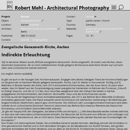
Robert Mehl
- Architectural Photography
Project:
Review
Contact:
via mail
✉
Object:
Genezareth-Kirche
🔗
Type:
parish-center / church
Location:
Aachen
[satellite]
Country:
Germany
Architect:
Weinmiller Großmann Architekten
🔗
,
Materials:
photo-lecture picture-theme of FH
Berlin
Aachen UAS
🔗
Published:
SBD 01/2020
Pages:
72 - 81
Content:
[article]
[image gallery]
Evangelische Genezareth-
Kirche, Aachen
Indirekte Erleuchtung
Tief im Aachener Westen wurde 2018 die evangelische Genezareth-
Kirche eingeweiht. Sie ersetzt zwei Kirchen, deren
Gemeinden fusionierten. Der an einer vielbefahrenen Straße gelegene Kirchenraum weist keine Fenster auf und wird
allein über Lichtschächte indirekt belichtet.
[no english version available]
Es gibt sie auch in der heutigen Zeit: Kirchenneubauten. Entgegen dem allseits beklagten Trend der Kirchenschließungen
ist die grenznah im Aachener Westen gelegene Genezareth-
Kirche, nach St. Marien in Horumersiel-
Schillig und St.
Matthäus in Bremen bereits der dritte, nach 2014 entstandene Kirchenneubau, den der Autor kennt. Es passt dann
wieder, dass ihr Bedarf aus der Zusammenlegung zweier evangelischer Gemeinden im Rahmen des Prozesses „Zukunft
im Dialog“ erwuchs, und der rd. 5,2 Mio. Euro teure Bau weitgehend über den Verkauf der beiden in Aachen
aufgegebenen Kirchenimmobilien, dem Dietrich-
Bonhoeffer-
Haus und der Arche finanziert wurde.
Errichtet wurde der Siegerentwurf eines Architektenwettbewerbes, den 2012 das Berliner Büro Weinmiller Großmann
Architekten gewonnen hatte. Die Planer entwarfen einen Kirchenraum mit zahlreichen, kerbenartig in die Seitenfassade
eingeschnittenen Oberlichtern, jedoch ganz ohne Fenster. Der stilistisch sehr zurückgenommene Innenraum wird allein
indirekt durch Lichtschächte illuminiert. Dennoch übernimmt das Berliner Büro bewusst Elemente des klassischen
Kirchenbaus und Architektin Gesine Weinmiller erläutert:
„Es gibt ein Hauptschiff, den Obergaden, die Seitenschiffe und die Apsis. […] Alle diese Bauteile werden indirekt belichtet,
so dass eine sehr besondere Lichtatmosphäre entsteht. Der Besucher der Kirche wird vom diffusen Licht umfangen und
es entsteht ein Raumeindruck, den er nicht kennt. Diese Neuformulierung des sakralen Raumes war Grundanliegen der
Konzeption.“
Nun finden sich keine expliziten Details, die unmittelbar benannt werden könnten, allerdings erinnert die Architektur in
ihrer geometrischen Klarheit und in ihrer abstrakten Stringenz an die Sakralbauten von Rudolf Schwarz, dem großen
Aachener Architekten der Frühen Moderne, und vor allem an die Kirche St. Fronleichnam im Aachener Osten. Genau wie