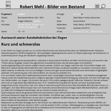
Robert Mehl
- Bilder von Bestand
Projektart:
Artikel
Anfrage:
per mail
✉
Objekt:
Brückeneinfahren A45 / B54
Typ:
Stahl-Beton-Verbundbrücken
Ort:
Haiger-Kalteiche
[Satellit]
Staat:
Deutschland
Architekt:
Hessen Mobil - Straßen- und
Materialien:
Stahl, Beton, SPMT (Transport)
Verkehrsmanagement
🔗
Publiziert:
baublatt 40/2019
Seiten:
16 - 19
Inhalt:
[Artikel]
[2]
[3]
[Bildstrecke]
Austausch zweier Autobahnbrücken bei Siegen
Kurz und schmerzlos
In der Nähe von Siegen wurden an nur einem Wochenende zwei Austauschbrücken mit Selbstfahrenden Plattform-
Modultransportern (SPMT) eingefahren. Die baufälligen Vorgängerbauten waren im Vorjahr gesprengt, die Neubauten in
anderthalb Jahren längs der Autobahn vorgefertigt worden.
Die A45, die sogenannte Sauerlandlinie, verbindet in Deutschland Frankfurt am Main mit Dortmund und wurde in den
1960er Jahren angelegt. Sowohl die eigentlichen Autobahnbrücken wie die Querungen sind erheblich
sanierungsbedürftig und müssen vielfach ersetzt werden. Südlich von Siegen zwischen den Ortschaften Haiger und
Wilnsdorf verläuft die Bundesstraße B54 über mehrere Kilometer annähernd parallel zur Autobahn und kreuzt diese
dabei zweimal. Im Rahmen von turnusmäßigen Untersuchungen wurde diesen Brücken eine verminderte Tragfähigkeit
attestiert. Ihre Sanierung war nicht wirtschaftlich; ein Austausch empfahl sich.
Von vornherein hatten die Projektverantwortlichen beim zuständigen hessischen Straßen- und Verkehrsmanagement
hessen.mobil die Gewährleistung einer möglichst geringen Verkehrsbeeinträchtigung, verbunden mit einer Verringerung
von Gefahrstellen, vor Augen. Da ohnehin die kaum 5 km südlich gelegene große Talbrücke "Kalteiche" derzeit erneuert
wird und im Zuge dieser Baumaßnahme eine "4+0"-Verkehrsführung (alle vier Spuren auf einer Autobahnseite)
eingerichtet wurde, entschloss man sich, diese in Fahrtrichtung Dortmund bis über die beiden B54-Brücken hinaus zu
verlängern. Auf diese Weise erspart man sich einerseits die kostenintensive Anlage zweier Mittelüberfahrten, senkt aber
vor allem die Unfallwahrscheinlichkeit, die an solchen Punkten erhöht ist.
Gleichzeitig war damit die gesamte Fahrtrichtung Frankfurt über mehrere Kilometer verkehrsfrei und ermöglichte hier,
die Ersatzneubauten längs der Autobahn herzustellen. Vorteilhaft war zudem, dass so die Bautätigkeiten und der
Verkehr einander nicht berührten; es kam also zu keinen weiteren Straßenverengungen und es drohten unmittelbar
keine Unfälle mit Bauarbeitern oder Baufahrzeugen.
Realisierbar wurde diese Strategie durch den Einsatz von Selbstfahrenden Plattform-
Modultransportern (SPMT), mit
denen die gesamte Brücke, die eine 2.900 t und die andere 3,200 t schwer, millimetergenau zu bewegen war. Geschehen
ist dies im vergangenen Juli während der bundesdeutschen Sommerferienzeit, natürlich unter Vollsperrung der
Autobahn, jedoch an nur einem Wochenende.