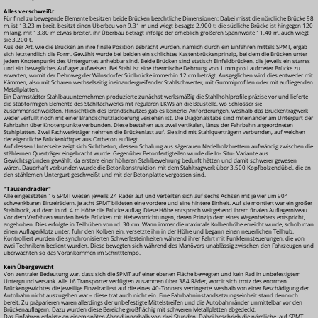
Alles verschweißt
Für final zu bewegende Elemente besitzen beide Brücken beachtliche Dimensionen: Dabei misst die nördliche Brücke 98
m, ist 13,23 m breit, besitzt einen Überbau von 9,31 m und wiegt besagte 2.900 t; die südliche Brücke ist hingegen 120
m lang, mit 13,80 m etwas breiter, ihr Überbau beträgt infolge der erheblich größeren Spannweite 11,40 m, auch wiegt
sie 3.200 t.
Aus der Art, wie die Brücken an ihre finale Position gebracht wurden, nämlich durch ein Einfahren mittels SPMT, ergab
sich letztendlich die Form. Gewählt wurde bei beiden ein schlichtes Kastenbrückenprinzip, bei dem die Brücken unter
jedem Knotenpunkt des Untergurtes anhebbar sind. Beide Brücken sind statisch Einfeldbrücken, die jeweils ein starres
und ein bewegliches Auflager aufweisen. Bei Stahl ist eine thermische Dehnung von 1 mm pro Laufmeter Brücke zu
erwarten, womit der Dehnweg der Wilnsdorfer Südbrücke immerhin 12 cm beträgt. Ausgeglichen wird dies entweder mit
Kämmen, also mit Scharen wechselseitig ineinandergreifender Stahlschwerter, mit Gummiprofilen oder mit aufliegenden
Metallplatten.
Ein Darmstädter Stahlbauunternehmen produzierte zunächst werksmäßig die Stahlhohlprofile präzise vor und lieferte
die stabförmigen Elemente des Stahlfachwerks mit regulären LKWs an die Baustelle, wo Schlosser sie
zusammenschweißten. Hinsichtlich des Brandschutzes gab es keinerlei Anforderungen, weshalb das Brückentragwerk
weder verfüllt noch mit einer Brandschutzlackierung versehen ist. Die Diagonalstäbe sind miteinander am Untergurt der
Fahrbahn über Knotenpunkte verbunden. Diese bestehen aus zwei vertikalen, längs der Fahrbahn angeordneten
Stahlplatten. Zwei Fachwerkträger nehmen die Brückenlast auf. Sie sind mit Stahlquerträgern verbunden, auf welchen
der eigentliche Brückenkörper aus Ortbeton aufliegt.
Auf dessen Unterseite zeigt sich Sichtbeton, dessen Schalung aus sägerauen Nadelholzbrettern aufwändig zwischen die
stählernen Querträger eingebracht wurde. Gegenüber Betonfertigteilen wurde die In-
Situ-
Variante aus
Gewichtsgründen gewählt, da erstere einer höheren Stahlbewehrung bedurft hätten und damit schwerer gewesen
wären. Dauerhaft verbunden wurde die Betonkonstruktion mit dem Stahltragwerk über 3.500 Kopfbolzendübel, die an
den stählernen Untergurt geschweißt und mit der Betonplatte vergossen sind.
"Tausendrädler"
Alle eingesetzten 16 SPMT wiesen jeweils 24 Räder auf und verteilten sich auf sechs Achsen mit je vier um 90°
schwenkbaren Einzelrädern. Je acht SPMT bildeten eine vordere und eine hintere Einheit. Auf sie montiert war ein großer
Stahlbock, auf dem in rd. 4 m Höhe die Brücke auflag. Diese Höhe entsprach weitgehend ihrem finalen Auflagerniveau.
Vor dem Verfahren wurden beide Brücken mit Hebevorrichtungen, deren Prinzip dem eines Wagenhebers entspricht,
angehoben. Dies erfolgte in Teilhüben von rd. 30 cm. Wann immer die maximale Kolbenhöhe erreicht wurde, schob man
einen Auflagerklotz unter, fuhr den Kolben ein, versetzte ihn in der Höhe und begann einen neuerlichen Teilhub.
Kontrolliert wurden die synchronisierten Schwerlasteinheiten während ihrer Fahrt mit Funkfernsteuerungen, die von
zwei Technikern bedient wurden. Diese bewegten sich während des Manövers unablässig zwischen den Fahrzeugen und
überwachten so das Vorankommen im Schritttempo.
Kein Übergewicht
Von zentraler Bedeutung war, dass sich die SPMT auf einer ebenen Fläche bewegten und kein Rad in unbefestigtem
Untergrund versank. Alle 16 Transporter verfügten zusammen über 384 Räder, womit sich trotz des enormen
Brückengewichtes die jeweilige Einzelradlast auf die eines 40-Tonners verringerte, weshalb von einer Beschädigung der
Autobahn nicht auszugehen war – diese trat auch nicht ein. Eine Fahrbahninstandsetzungseinheit stand dennoch
bereit. Zu präparieren waren allerdings der unbefestigte Mittelstreifen und die Autobahnränder unmittelbar vor den
Brückenauflagern. Dazu wurden diese Bereiche großflächig mit schweren Metallplatten abgedeckt.
Das Einfahren erfolgte an einem späten Abend innerhalb von drei Stunden. Dabei beschrieb die nördliche, auf SPMT