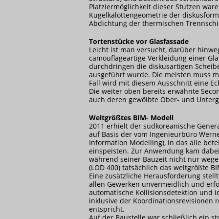
Platziermöglichkeit dieser Stutzen war
Kugelkalottengeometrie der diskusför
Abdichtung der thermischen Trennschi
Tortenstücke vor Glasfassade
Leicht ist man versucht, darüber hinwe
camouflageartige Verkleidung einer Gla
durchdringen die diskusartigen Scheib
ausgeführt wurde. Die meisten muss man
Fall wird mit diesem Ausschnitt eine E
Die weiter oben bereits erwähnte Secon
auch deren gewölbte Ober- und Untergu
Weltgrößtes BIM-
Modell
2011 erhielt der südkoreanische Gene
auf Basis der vom Ingenieurbüro Werner
Information Modelling), in das alle be
einspeisten. Zur Anwendung kam dabei
während seiner Bauzeit nicht nur wege
(LOD 400) tatsächlich das weltgrößte B
Eine zusätzliche Herausforderung stel
allen Gewerken unvermeidlich und erfo
automatische Kollisionsdetektion und 
inklusive der Koordinationsrevisionen 
entspricht.
Auf der Baustelle war schließlich ein s