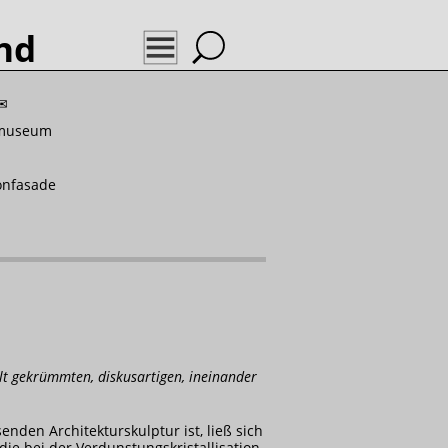
nd
✉
lmuseum
onfasade
lt gekrümmten, diskusartigen, ineinander
nden Architekturskulptur ist, ließ sich
ie bei der Verdunstungskristallisation