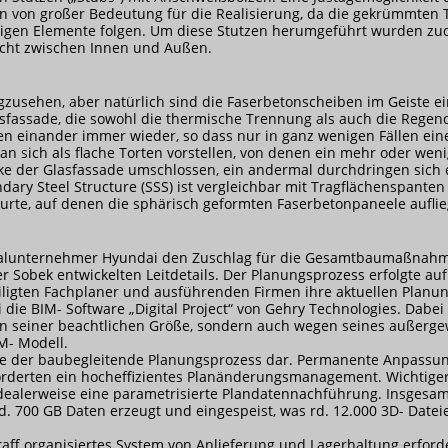
en von großer Bedeutung für die Realisierung, da die gekrümmten 
migen Elemente folgen. Um diese Stutzen herumgeführt wurden 
cht zwischen Innen und Außen.
gzusehen, aber natürlich sind die Faserbetonscheiben im Geiste e
sfassade, die sowohl die thermische Trennung als auch die Regendic
en einander immer wieder, so dass nur in ganz wenigen Fällen ein
 sich als flache Torten vorstellen, von denen ein mehr oder weni
cke der Glasfassade umschlossen, ein andermal durchdringen sich 
dary Steel Structure (SSS) ist vergleichbar mit Tragflächenspante
rte, auf denen die sphärisch geformten Faserbetonpaneele auflieg
ralunternehmer Hyundai den Zuschlag für die Gesamtbaumaßnahm
 Sobek entwickelten Leitdetails. Der Planungsprozess erfolgte auf
teiligten Fachplaner und ausführenden Firmen ihre aktuellen Planu
 die BIM-
Software „Digital Project“ von Gehry Technologies. Dab
n seiner beachtlichen Größe, sondern auch wegen seines außerge
IM-
Modell.
lte der baubegleitende Planungsprozess dar. Permanente Anpassu
rderten ein hocheffizientes Planänderungsmanagement. Wichtiger
idealerweise eine parametrisierte Plandatennachführung. Insgesa
rd. 700 GB Daten erzeugt und eingespeist, was rd. 12.000 3D-
Datei
traff organisiertes System von Anlieferung und Lagerhaltung erfor