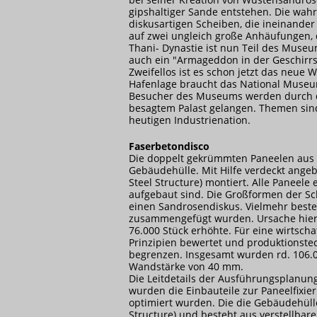
gipshaltiger Sande entstehen. Die wa
diskusartigen Scheiben, die ineinander
auf zwei ungleich große Anhäufungen, 
Thani-
Dynastie ist nun Teil des Muse
auch ein "Armageddon in der Geschirrs
Zweifellos ist es schon jetzt das neue 
Hafenlage braucht das National Museu
Besucher des Museums werden durch die
besagtem Palast gelangen. Themen sind
heutigen Industrienation.
Faserbetondisco
Die doppelt gekrümmten Paneelen aus F
Gebäudehülle. Mit Hilfe verdeckt angeb
Steel Structure) montiert. Alle Paneel
aufgebaut sind. Die Großformen der Sch
einen Sandrosendiskus. Vielmehr beste
zusammengefügt wurden. Ursache hierfü
76.000 Stück erhöhte. Für eine wirts
Prinzipien bewertet und produktionstec
begrenzen. Insgesamt wurden rd. 106.
Wandstärke von 40 mm.
Die Leitdetails der Ausführungsplanung
wurden die Einbauteile zur Paneelfixie
optimiert wurden. Die die Gebäudehülle
Structure) und besteht aus verstellbare