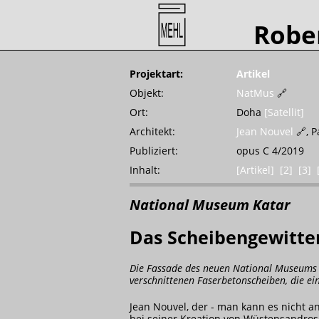
Robe
Projektart:
Artikel
Objekt:
NatMus
🔗
Ort:
Doha
[Satellit]
Architekt:
Jean Nouvel
🔗
, P
Publiziert:
opus C 4/2019
Inhalt:
[Artikel]
[2]
[3]
National Museum Katar
Das Scheibengewitte
Die Fassade des neuen National Museums v
verschnittenen Faserbetonscheiben, die e
Jean Nouvel, der - man kann es nicht a
bei seiner Kreation von Wüstensandrose