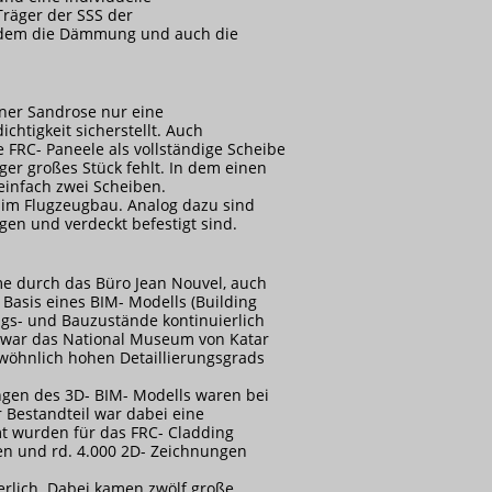
Träger der SSS der
zudem die Dämmung und auch die
iner Sandrose nur eine
htigkeit sicherstellt. Auch
e FRC-
Paneele als vollständige Scheibe
ger großes Stück fehlt. In dem einen
einfach zwei Scheiben.
n im Flugzeugbau. Analog dazu sind
en und verdeckt befestigt sind.
e durch das Büro Jean Nouvel, auch
 Basis eines BIM-
Modells (Building
ngs- und Bauzustände kontinuierlich
ei war das National Museum von Katar
wöhnlich hohen Detaillierungsgrads
ngen des 3D-
BIM-
Modells waren bei
 Bestandteil war dabei eine
mt wurden für das FRC-
Cladding
en und rd. 4.000 2D-
Zeichnungen
derlich. Dabei kamen zwölf große