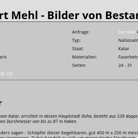
rt Mehl
- Bilder von Besta
Anfrage:
per mail
Typ:
Nationa
Staat:
Katar
aris
Materialien:
Faserbet
Seiten:
24 - 31
[4]
[5]
r
on Katar, errichtet in dessen Hauptstadt Doha, besteht aus 539 doppe
inen Durchmesser von bis zu 87 m haben.
nders sagen - Schöpfer dieser begehbaren, gut 450 m x 250 m messe
n inspirieren. Dabei handelt es sich um mineralische Strukturen, d