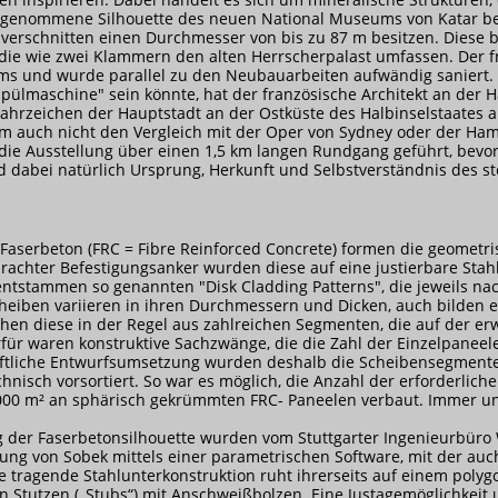
hrgenommene Silhouette des neuen National Museums von Katar b
 verschnitten einen Durchmesser von bis zu 87 m besitzen. Diese bl
die wie zwei Klammern den alten Herrscherpalast umfassen. Der f
ums und wurde parallel zu den Neubauarbeiten aufwändig saniert.
pülmaschine" sein könnte, hat der französische Architekt an der 
Wahrzeichen der Hauptstadt an der Ostküste des Halbinselstaates a
m auch nicht den Vergleich mit der Oper von Sydney oder der Ha
 Ausstellung über einen 1,5 km langen Rundgang geführt, bevor s
 dabei natürlich Ursprung, Herkunft und Selbstverständnis des st
aserbeton (FRC = Fibre Reinforced Concrete) formen die geometri
rachter Befestigungsanker wurden diese auf eine justierbare Stah
e entstammen so genannten "Disk Cladding Patterns", die jeweils n
eiben variieren in ihren Durchmessern und Dicken, auch bilden ei
hen diese in der Regel aus zahlreichen Segmenten, die auf der er
r waren konstruktive Sachzwänge, die die Zahl der Einzelpaneele 
chaftliche Entwurfsumsetzung wurden deshalb die Scheibensegment
hnisch vorsortiert. So war es möglich, die Anzahl der erforderli
000 m² an sphärisch gekrümmten FRC-
Paneelen verbaut. Immer un
 der Faserbetonsilhouette wurden vom Stuttgarter Ingenieurbüro W
rung von Sobek mittels einer parametrischen Software, mit der au
 tragende Stahlunterkonstruktion ruht ihrerseits auf einem polygo
n Stutzen („Stubs“) mit Anschweißbolzen. Eine Justagemöglichkeit 