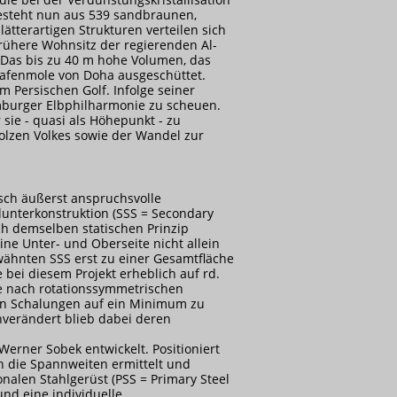
esteht nun aus 539 sandbraunen,
ätterartigen Strukturen verteilen sich
rühere Wohnsitz der regierenden Al-
 Das bis zu 40 m hohe Volumen, das
Hafenmole von Doha ausgeschüttet.
m Persischen Golf. Infolge seiner
mburger Elbphilharmonie zu scheuen.
ie - quasi als Höhepunkt - zu
olzen Volkes sowie der Wandel zur
sch äußerst anspruchsvolle
lunterkonstruktion (SSS = Secondary
ach demselben statischen Prinzip
ne Unter- und Oberseite nicht allein
wähnten SSS erst zu einer Gesamtfläche
bei diesem Projekt erheblich auf rd.
e nach rotationssymmetrischen
chen Schalungen auf ein Minimum zu
verändert blieb dabei deren
erner Sobek entwickelt. Positioniert
ch die Spannweiten ermittelt und
nalen Stahlgerüst (PSS = Primary Steel
und eine individuelle