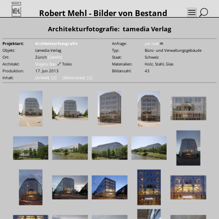
Robert Mehl
- Bilder von Bestand
Architekturfotografie: tamedia Verlag
Projektart:
Architekturfotografie
Anfrage:
per mail
✉
Objekt:
tamedia Verlag
Typ:
Büro- und Verwaltungsgebäude
Ort:
Zürich
[Satellit]
Staat:
Schweiz
Architekt:
Shigeru Ban
🔗
Tokio
Materialien:
Holz, Stahl, Glas
Produktion:
17. Jun 2013
Bildanzahl:
43
Inhalt:
[Artikel]
[2]
[Bildstrecke]
[2]