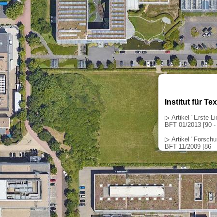
Institut für Te
▷
Artikel "Erste L
BFT 01/2013 [90 -
▷
Artikel "Forschu
BFT 11/2009 [86 - 