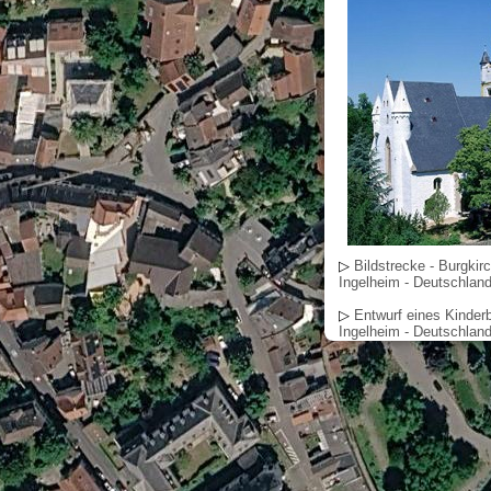
▷
Bildstrecke - Burgkir
Ingelheim - Deutschland
▷
Entwurf eines Kinder
Ingelheim - Deutschlan