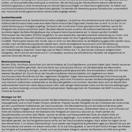
sollten, um eine partielle Natursteinoptik zu erreichen. Mit der Nutzung der Vibratorflasche wäre es während der
Verdichtungsphase zu einer Ansammlung von leichten Betonzuschlägen um diese herum gekommen. So hätten sich
unschöne konzentrische Kreise im Betonstein gebildet. Da deshalb die Verwendung eines Rütteltisches unvermeidlich
war, musste die Schalungskonstruktion extrem stabil angelegt werden.
Sandwichbauteile
Die Betonelemente sind als Sandwichkonstruktion aufgebaut, sie besitzen eine dreidimensional stark durchgeformte
Außenschale (Vorsatzschale) sowie eine relativ flache Innenschale (Tragschale). Dazwischen ist eine 16 cm bis 24 cm
starke Dämmung aus Foamglas eingefügt. Sie besitzt den Vorteil einer hohen geometrischen Exaktheit, womit die
Fertigteile sehr präzise ausführbar waren. Bei jedem Bauteil wurde zunächst die Außenschale betoniert. Nach dem
Aushärten legten die Betonfertigteilbauer das schwarze Hartschaummaterial auf. In diesem wurden ComBAR-
Thermoanker des Herstellers SCHÖCK eingeführt, für eine dauerhafte, wärmebrückenfreie Verbindung von Innen- und
Außenschale dienen. Etwa acht Dübel pro Quadratmeter waren für eine Tragverbindung beider Betonflächen. Der
ComBAR-
Thermoanker besitzt den Vorteil, dass er nicht vor dem Betonieren an die Bewehrung gebunden werden muss,
sondern nach der Betonierung platziert werden kann. Damit einhergehend musste auch nicht die Dämmung
umständlich um die herausragenden Dübel herum verlegt werden. Ausgesprochen wichtig war es, die Durchfahrtshöhe
der Umlaufanlage zu beachten. Diese liegt zwar im Werk in Röthis bei 1 m, aber bei den sukzessiv aufgestockten
Fertigteilen, die im Schnitt eine Dicke von 61 cm besaßen, wurde es die erforderlichen Absteller mit eingerechnet im
wahrsten Sinne des Wortes „eng“!
Betonzusammensetzung
Bei dem Zölly-
Hochhaus wünschten sich die Architekten als Zuschlag Marmor und einen hellen Sand. Hierfür wurde ein
italienischer Zulieferer gefunden, die Firma Ferrari aus Grezzana bei Verona. Um die Materialität des Betonsteins
besonders zur Geltung zu bringen, wurden die Fertigteile partiell gesandstrahlt. Eine Komplikation stellte sich mit dem
weiteren Bauablauf ein: Durch die an der Fassade installierten Gerüste bildeten sich abgehend von deren
Anschlusspunkten Rostfahnen auf den nagelneuen Fertigteilen. Gegen diese baustellenbedingte Verschmutzung der
Oberflächen half letztlich nur eine spezielle Reinigung. Nach ihrer Produktion wurden die Betonfertigteile sandgestrahlt,
und chemisch vollkommen unbehandelt an die Baustelle geliefert und montiert. Nachdem dann dort ein Bauteil dem
aufkommenden Dreck des nahen Bauprozesses mehr oder weniger widerstanden hatte und die Gerüste weitergezogen
waren, wurde es bereinigt und anschließend hydrophobiert. Beides geschah mit Chemikalien der BASF Construction
Chemicals Europe AG.
Montage vor Ort
Mithilfe zweier großer Auslegerkräne wurden die Betonelemente aus ihren jeweiligen Innenladerpaletten am Boden
herausgehoben und zu ihrer finalen Position verfahren. Platziert wurden Fertigteile mit der Unterkante der Innenschale
auf den unprofilierten Außenkanten der Geschossdecken. Die Wärmedämmung und die Außenschale eines jeden
Elementes ragten hingegen über die Ortbetonkonstruktion der Decke hinaus, verblendeten diese so und schlossen auf
Höhe der Deckenunterkante an die Oberkante des Fertigteils ein Geschoss darunter an. Fixiert werden die
Fassadenbauteile zum einen über Metall-
Laschen am Boden und herausstehenden Eisen am oberen Ende. Im
Montagezustand wurden die Elemente über Schrägstütze abgefangen. Zum anderen werden die Bauteile auf ein
Mörtelbett gestellt, das die Fertigteilmonteure vorher auf der Geschossdecke anlegten. Nach außen hin legten sie vor
dem Mörtel einen 3 cm dicken Dämmwollzopf. Auch jeweils zwei fingerdicke Kupferdrähte ragen pro Bauteil hier aus der
Geschossdecke und werden mit diesem verbunden. Es ist das Erdungskabel. In seine finale Position bringen die Arbeiter
das Fertigteil auf handwerkliche Art. Immer noch am Kranhaken hängend, werden die Elemente mit Hilfe einer großen