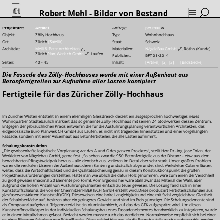
Robert Mehl
- Bilder von Bestand
Projektart:
Artikel
Anfrage:
per mail
✉
Objekt:
Zölly Hochhaus
Typ:
Wohnhochhaus
Ort:
Zürich
[Satellit]
Staat:
Schweiz
Architekt:
Meili & Peter Architekten
🔗
,
Materialien:
NägeleBau GmbH
🔗
, Röthis (Kunde)
Zürich
Plan|Werk.ch GmbH
🔗
, Laufen
Publiziert:
BFT 01/2014
Seiten:
40 - 45
Inhalt:
[Artikel]
[2]
[3]
[Bildstrecke]
Die Fassade des Zölly-
Hochhauses wurde mit einer Außenhaut aus
Betonfertigteilen zur Aufnahme aller Lasten konzipiert
Fertigteile für das Züricher Zölly-
Hochhaus
Im Züricher Westen entsteht an einem ehemaligen Gleisdreieck derzeit ein ausgesprochen hochwertiges neues
Wohnquartier. Städtebaulich markiert das so genannte Zölly-
Hochhaus mit seinen 24 Stockwerken dessen Zentrum.
Entgegen der gebräuchlichen Praxis entwarfen die für die Ausführungsplanung verantwortlichen Architekten, das
eidgenössische Büro Planwerk CH GmbH aus Laufen, es nicht mit tragenden Innenstützen und einer vorgehängten
Fassade, sondern mit einer Außenhaut aus Betonfertigteilen, die alle Lasten aufnimmt.
Schalungskonstruktion
„Die gewissenhafte logistische Vorplanung war das A und O des ganzen Projektes“, stellt Herr Dr.-Ing. Jose Colan, der
Werkleiter von Nägelebau GmbH, gerne fest. „So sehen zwar die 950 Betonfertigteile aus der Distanz - etwa aus dem
benachbarten Pfingstweidpark heraus – alle identisch aus, variieren im Detail aber sehr stark. Unser größtes Problem
waren die vertikalen Lisenen der Außenhaut, deren Kanten grundsätzlich abgerundet sind. Werksleiter Colan erläutert
weiter, dass die Wirtschaftlichkeit und die Qualitätssicherung genau in diesem Konstruktionspunkt die großen
Projektherausforderungen darstellten. Hätte man wie üblich die dafür Holz genommen, wäre zum einen der Verschleiß
zu groß gewesen (maximal 20 Elemente pro Form). Vom Ergebnis her wäre Stahl zwar das Material der Wahl, aber
aufgrund der hohen Anzahl von Ausführungsvarianten einfach zu teuer gewesen. Die Lösung fand sich in einer
Kunststoffschalung, die von der Chemnitzer FIBERTECH GmbH erstellt wird. Diese produziert Fertigteilschalungen aus
glasfaserverstärktem Kunststoff (GFK). Diese weisen eine hohe Langlebigkeit und eine mit Stahl vergleichbare Glattheit
der Schaloberfläche auf, besitzen aber ein geringeres Gewicht und sind im Preis günstiger. Die Schalungselemente sind
als Compound aufgebaut. Trägermaterial ist ein Aluminiumblech, auf das das GFK aufgespritzt wird. Um diesen
Kunststoffmetallkörper in den individuellen Schalungsbau eines Fassadenelementes handwerklich zu integrieren, wurde
er in einem Metallrahmen gefasst. Bedacht werden musste auch das Verdichten. Normalerweise empfiehlt sich bei einer
so einer filigranen Schalung eine Rüttelflasche. Diese schied hier aus, da die Betonbauteile noch sandgestrahlt werden