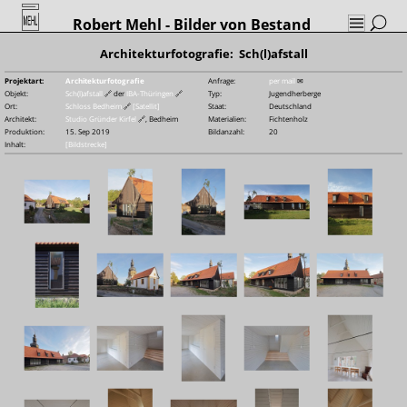
Robert Mehl
- Bilder von Bestand
Architekturfotografie: Sch(l)afstall
Projektart:
Architekturfotografie
Anfrage:
per mail
✉
Objekt:
Sch(l)afstall
🔗
der
IBA-Thüringen
🔗
Typ:
Jugendherberge
Ort:
Schloss Bedheim
🔗
[Satellit]
Staat:
Deutschland
Architekt:
Studio Gründer Kirfel
🔗
, Bedheim
Materialien:
Fichtenholz
Produktion:
15. Sep 2019
Bildanzahl:
20
Inhalt:
[Bildstrecke]